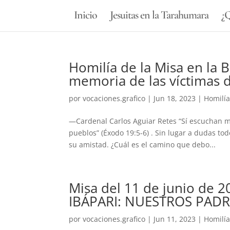
Inicio
Jesuitas en la Tarahumara
¿Q
Homilía de la Misa en la 
memoria de las víctimas de
por
vocaciones.grafico
|
Jun 18, 2023
|
Homilí
—Cardenal Carlos Aguiar Retes “Sí escuchan mi
pueblos” (Éxodo 19:5-6) . Sin lugar a dudas to
su amistad. ¿Cuál es el camino que debo...
Misa del 11 de junio de 2
IBÁPARI: NUESTROS PADR
por
vocaciones.grafico
|
Jun 11, 2023
|
Homilí