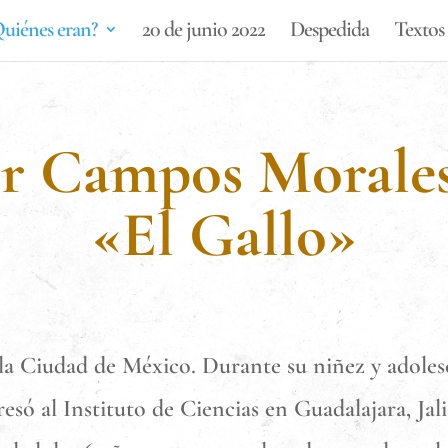
uiénes eran?
20 de junio 2022
Despedida
Textos 
er Campos Morales,
«El Gallo»
n la Ciudad de México. Durante su niñez y adole
só al Instituto de Ciencias en Guadalajara, Jal