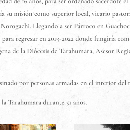
a edad de 16 años, para ser ordenado sacerdote el
su misión como superior local, vicario pastoral
Norogachi. Llegando a ser Párroco en Guachochi
, para regresar en 2019-2022 donde fungiría com
dígena de la Diócesis de Tarahumara, Asesor Re
sesinado por personas armadas en el interior de
 la Tarahumara durante 51 años.