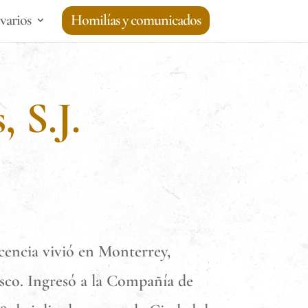
varios
Homilías y comunicados
 S.J.
scencia vivió en Monterrey,
isco. Ingresó a la Compañía de