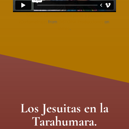
YAWIMÉ: Las Huellas de Javier y Joaquín
(Cortometraje)
from
DISTOPIA Producciones
on
Vimeo
.
Los Jesuitas en la
Tarahumara.