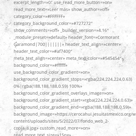
excerpt_length=»0″ use_read_more_button=»on»
read_more_text=»Leer más» show_author=»off»
category_color=»#FFFFFF»
category_background_color=»#727272″
show_comments=»off» _builder_version=»4.16″
_module_preset=»default» header_font=»Cormorant
Garamond|700|||||||» header_text_align=»center»
header_text_color=»#af7400″
meta_text_align=»center» meta_text_color=»#545454″
background_color=»#ffffff»
use_background_color_gradient=»on»
background_color_gradient_stops=»rgba(224,224,224,0.63)
0%|rgba(188,188,188,0.59) 100%»
background_color_gradient_overlays_image=»on»
background_color_gradient_start=»rgba(224,224,224,0.63)»
background_color_gradient_end=»rgba(188,188,188,0.59)»
background_image=»https://cerocahui.jesuitasmexico.org/w
content/uploads/sites/5/2022/07/fondo_web_2-
copia_a.jpg» custom_read_more=»on»
read_more_text_size=»15px»