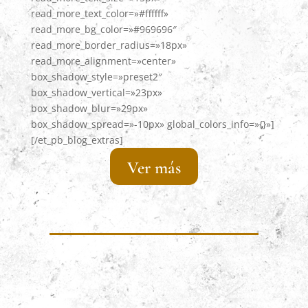
read_more_text_color=»#ffffff»
read_more_bg_color=»#969696″
read_more_border_radius=»18px»
read_more_alignment=»center»
box_shadow_style=»preset2″
box_shadow_vertical=»23px»
box_shadow_blur=»29px»
box_shadow_spread=»-10px» global_colors_info=»{}»]
[/et_pb_blog_extras]
Ver más