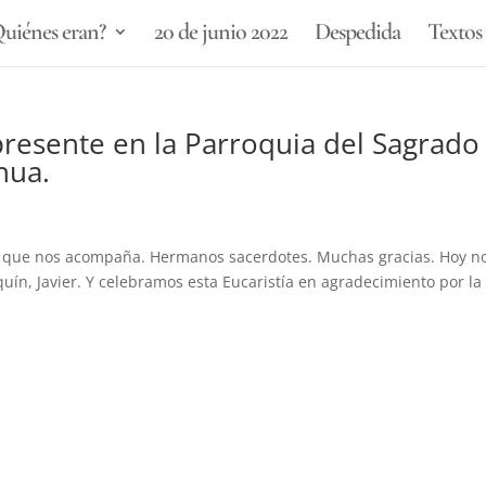
uiénes eran?
20 de junio 2022
Despedida
Textos 
presente en la Parroquia del Sagrado
hua.
a
d que nos acompaña. Hermanos sacerdotes. Muchas gracias. Hoy n
quín, Javier. Y celebramos esta Eucaristía en agradecimiento por la